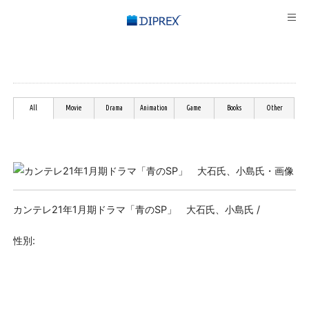
All
Movie
Drama
Animation
Game
Books
Other
カンテレ21年1月期ドラマ「青のSP」 大石氏、小島氏 /
性別: