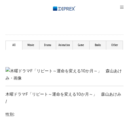
All
Movie
Drama
Animation
Game
Books
Other
木曜ドラマF「リピート～運命を変える10か月～」 森山あけみ
/
性別: